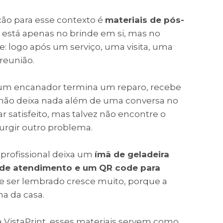
ão para esse contexto é
materiais de pós-
o está apenas no brinde em si, mas no
 logo após um serviço, uma visita, uma
eunião.
e um encanador termina um reparo, recebe
le não deixa nada além de uma conversa no
r satisfeito, mas talvez não encontre o
urgir outro problema.
rofissional deixa um
ímã de geladeira
 de atendimento e um QR code para
de ser lembrado cresce muito, porque a
na da casa.
a VistaPrint, esses materiais servem como