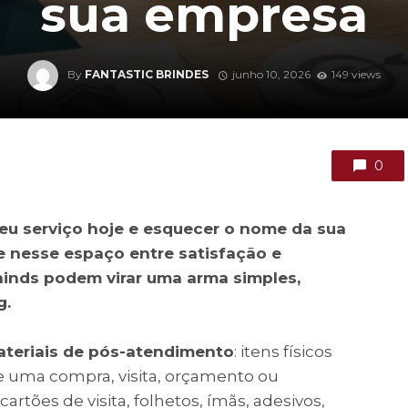
sua empresa
By
FANTASTIC BRINDES
junho 10, 2026
149 views
0
eu serviço hoje e esquecer o nome da sua
 nesse espaço entre satisfação e
inds podem virar uma arma simples,
g.
ateriais de pós-atendimento
: itens físicos
e uma compra, visita, orçamento ou
artões de visita, folhetos, ímãs, adesivos,