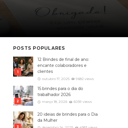
POSTS POPULARES
12 Brindes de final de ano:
encante colaboradores e
clientes
outubro 17, 2025
9682 views
15 brindes para o dia do
trabalhador 2026
março 18, 2026
6059 views
20 ideias de brindes para o Dia
da Mulher
dezembro 14, 2025
4583 views