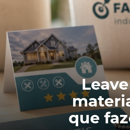
Leave
materi
que faz