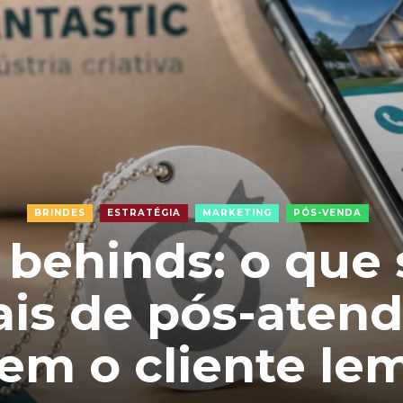
BRINDES
ESTRATÉGIA
MARKETING
PÓS-VENDA
 behinds: o que 
ais de pós-aten
em o cliente le