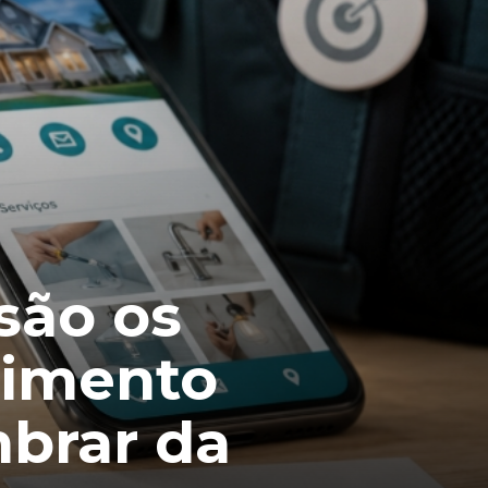
são os
dimento
mbrar da