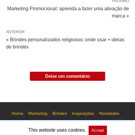
PRÓXIMO
Marketing Promocional: aprenda a fazer uma ativação de
marca »
ANTERIOR
« Brindes personalizados religiosos: onde usar + ideias
de brindes
Deixe um comentário
Home
Marketing
Brindes
Inspirações
Novidades
This website uses cookies.
Accept
Todos os direitos reservados