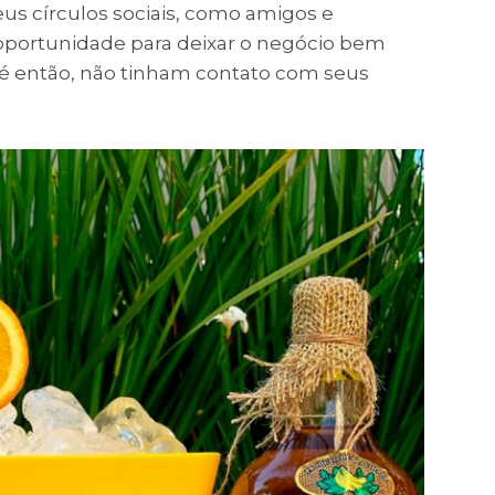
us círculos sociais, como amigos e
a oportunidade para deixar o negócio bem
té então, não tinham contato com seus