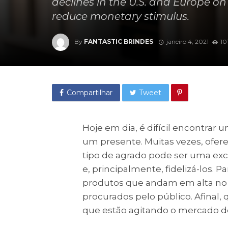
declines in the U.S. and Europe o
reduce monetary stimulus.
By
FANTASTIC BRINDES
janeiro 4, 2021
10
Compartilhar
Tweet
Hoje em dia, é difícil encontrar
um presente. Muitas vezes, ofer
tipo de agrado pode ser uma exc
e, principalmente, fidelizá-los. P
produtos que andam em alta no
procurados pelo público. Afinal, 
que estão agitando o mercado d