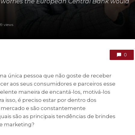
n worries the European Central Bank would
19 views
0
 uma única pessoa que não goste de receber
ecer aos seus consumidores e parceiros esse
elente maneira de encantá-los, motivá-los
ara isso, é preciso estar por dentro dos
 mercado e são constantemente
quais são as principais tendências de brindes
e marketing?