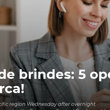
de brindes: 5 o
rca!
acific region Wednesday after overnight