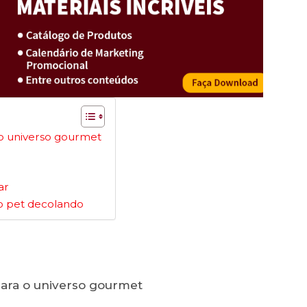
a o universo gourmet
ar
do pet decolando
 para o universo gourmet