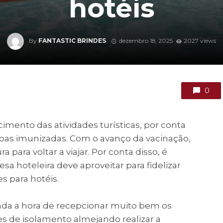
hotéis
By
FANTASTIC BRINDES
dezembro 18, 2025
2027 views
0
mento das atividades turísticas, por conta
as imunizadas. Com o avanço da vacinação,
para voltar a viajar. Por conta disso, é
 hoteleira deve aproveitar para fidelizar
s para hotéis.
ada a hora de recepcionar muito bem os
es de isolamento almejando realizar a