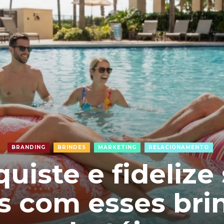
BRANDING
BRINDES
MARKETING
RELACIONAMENTO
uiste e fidelize
 com esses bri