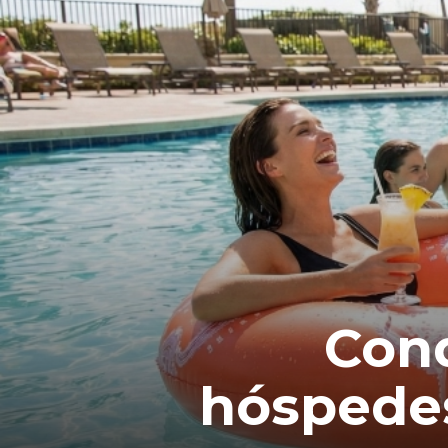
Conq
hóspedes