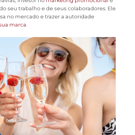
avras, investir no
marketing promocional
é
 do seu trabalho e de seus colaboradores. Ele
esa no mercado e trazer a autoridade
 sua marca
.