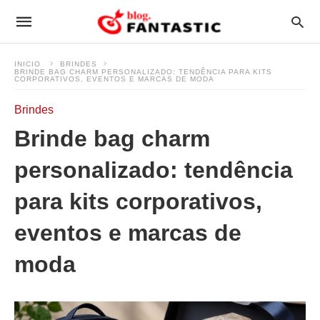
INICIO
BRINDES
BRINDE BAG CHARM PERSONALIZADO: TENDÊNCIA PARA KITS
CORPORATIVOS, EVENTOS E MARCAS DE MODA
Brindes
Brinde bag charm
personalizado: tendência
para kits corporativos,
eventos e marcas de
moda