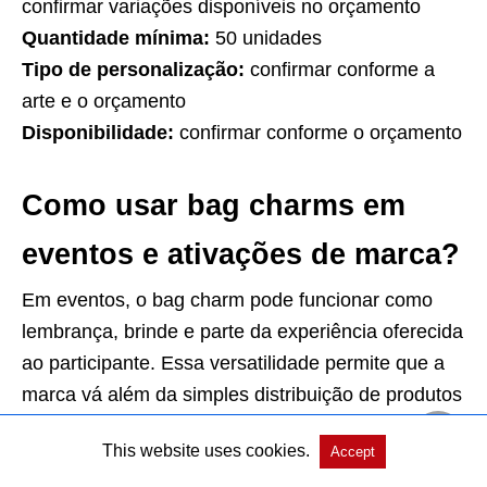
confirmar variações disponíveis no orçamento
Quantidade mínima:
50 unidades
Tipo de personalização:
confirmar conforme a
arte e o orçamento
Disponibilidade:
confirmar conforme o orçamento
Como usar bag charms em
eventos e ativações de marca?
Em eventos, o bag charm pode funcionar como
lembrança, brinde e parte da experiência oferecida
ao participante. Essa versatilidade permite que a
marca vá além da simples distribuição de produtos
e crie uma ação mais envolvente, conectada ao
This website uses cookies.
Accept
tema do encontro e ao perfil do público.